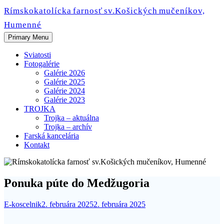
Skip
Rímskokatolícka farnosť sv.Košických mučeníkov,
to
Humenné
content
Primary Menu
Sviatosti
Fotogalérie
Galérie 2026
Galérie 2025
Galérie 2024
Galérie 2023
TROJKA
Trojka – aktuálna
Trojka – archív
Farská kancelária
Kontakt
Ponuka púte do Medžugoria
E-koscelnik
2. februára 2025
2. februára 2025