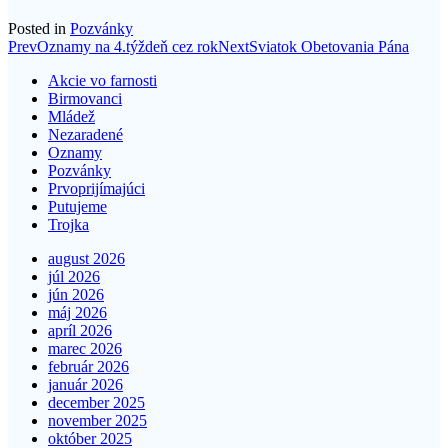
Posted in
Pozvánky
Post
Prev
Oznamy na 4.týždeň cez rok
Next
Sviatok Obetovania Pána
navigation
Akcie vo farnosti
Birmovanci
Mládež
Nezaradené
Oznamy
Pozvánky
Prvoprijímajúci
Putujeme
Trojka
august 2026
júl 2026
jún 2026
máj 2026
apríl 2026
marec 2026
február 2026
január 2026
december 2025
november 2025
október 2025