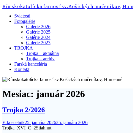
Skip
Rímskokatolícka farnosť sv.Košických mučeníkov, Hu
to
content
Sviatosti
Fotogalérie
Galérie 2026
Galérie 2025
Galérie 2024
Galérie 2023
TROJKA
Trojka – aktuálna
Trojka – archív
Farská kancelária
Kontakt
Mesiac:
január 2026
Trojka 2/2026
E-koscelnik
25. januára 2026
25. januára 2026
Trojka_XVI_C_2Stiahnuť