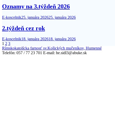
Oznamy na 3.týždeň 2026
E-koscelnik
25. januára 2026
25. januára 2026
2.týždeň cez rok
E-koscelnik
18. januára 2026
18. januára 2026
Stránkovanie
1
2
3
Rímskokatolícka farnosť sv.Košických mučeníkov, Humenné
príspevkov
Telefón: 057 / 77 23 701 E-mail: he.sidl3@abuke.sk