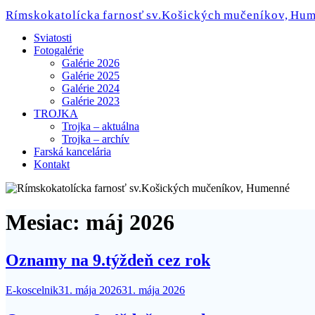
Skip
Rímskokatolícka farnosť sv.Košických mučeníkov, Hu
to
content
Sviatosti
Fotogalérie
Galérie 2026
Galérie 2025
Galérie 2024
Galérie 2023
TROJKA
Trojka – aktuálna
Trojka – archív
Farská kancelária
Kontakt
Mesiac:
máj 2026
Oznamy na 9.týždeň cez rok
E-koscelnik
31. mája 2026
31. mája 2026