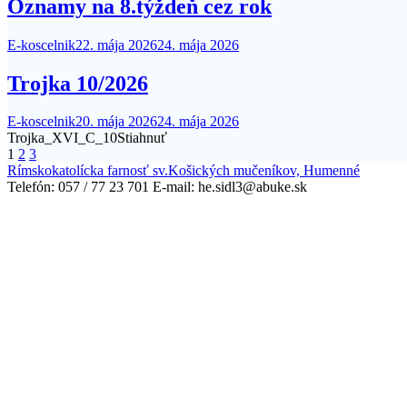
Oznamy na 8.týždeň cez rok
E-koscelnik
22. mája 2026
24. mája 2026
Trojka 10/2026
E-koscelnik
20. mája 2026
24. mája 2026
Trojka_XVI_C_10Stiahnuť
Stránkovanie
1
2
3
Rímskokatolícka farnosť sv.Košických mučeníkov, Humenné
príspevkov
Telefón: 057 / 77 23 701 E-mail: he.sidl3@abuke.sk