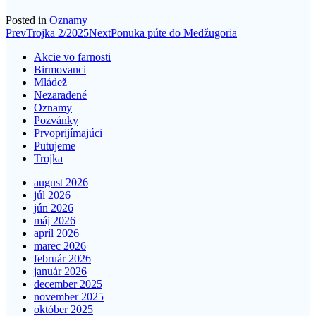
Posted in
Oznamy
Post
Prev
Trojka 2/2025
Next
Ponuka púte do Medžugoria
navigation
Akcie vo farnosti
Birmovanci
Mládež
Nezaradené
Oznamy
Pozvánky
Prvoprijímajúci
Putujeme
Trojka
august 2026
júl 2026
jún 2026
máj 2026
apríl 2026
marec 2026
február 2026
január 2026
december 2025
november 2025
október 2025