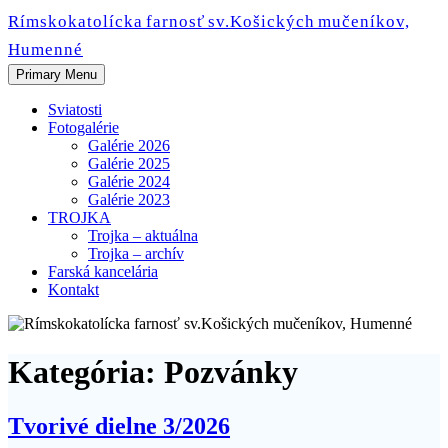
Skip
Rímskokatolícka farnosť sv.Košických mučeníkov,
to
Humenné
content
Primary Menu
Sviatosti
Fotogalérie
Galérie 2026
Galérie 2025
Galérie 2024
Galérie 2023
TROJKA
Trojka – aktuálna
Trojka – archív
Farská kancelária
Kontakt
Kategória:
Pozvánky
Tvorivé dielne 3/2026