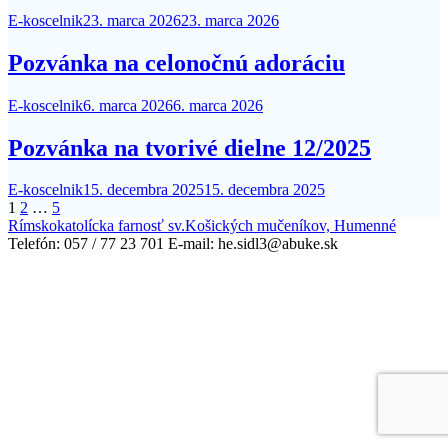
E-koscelnik
23. marca 2026
23. marca 2026
Pozvánka na celonočnú adoráciu
E-koscelnik
6. marca 2026
6. marca 2026
Pozvánka na tvorivé dielne 12/2025
E-koscelnik
15. decembra 2025
15. decembra 2025
Stránkovanie
1
2
…
5
Rímskokatolícka farnosť sv.Košických mučeníkov, Humenné
príspevkov
Telefón: 057 / 77 23 701 E-mail: he.sidl3@abuke.sk