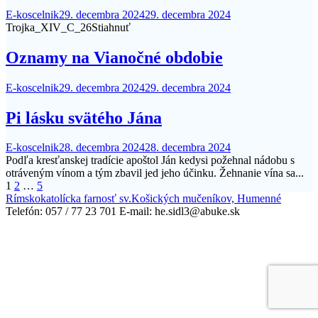
E-koscelnik
29. decembra 2024
29. decembra 2024
Trojka_XIV_C_26Stiahnuť
Oznamy na Vianočné obdobie
E-koscelnik
29. decembra 2024
29. decembra 2024
Pi lásku svätého Jána
E-koscelnik
28. decembra 2024
28. decembra 2024
Podľa kresťanskej tradície apoštol Ján kedysi požehnal nádobu s
otráveným vínom a tým zbavil jed jeho účinku. Žehnanie vína sa...
Stránkovanie
1
2
…
5
Rímskokatolícka farnosť sv.Košických mučeníkov, Humenné
príspevkov
Telefón: 057 / 77 23 701 E-mail: he.sidl3@abuke.sk