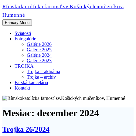
Skip
Rímskokatolícka farnosť sv.Košických mučeníkov,
to
Humenné
content
Primary Menu
Sviatosti
Fotogalérie
Galérie 2026
Galérie 2025
Galérie 2024
Galérie 2023
TROJKA
Trojka – aktuálna
Trojka – archív
Farská kancelária
Kontakt
Mesiac:
december 2024
Trojka 26/2024