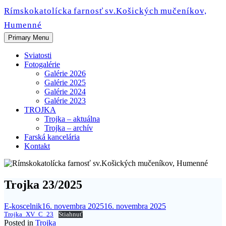
Skip
Rímskokatolícka farnosť sv.Košických mučeníkov,
to
Humenné
content
Primary Menu
Sviatosti
Fotogalérie
Galérie 2026
Galérie 2025
Galérie 2024
Galérie 2023
TROJKA
Trojka – aktuálna
Trojka – archív
Farská kancelária
Kontakt
Trojka 23/2025
E-koscelnik
16. novembra 2025
16. novembra 2025
Trojka_XV_C_23
Stiahnuť
Posted in
Trojka