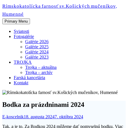
Skip
Rímskokatolícka farnosť sv.Košických mučeníkov,
to
Humenné
content
Primary Menu
Sviatosti
Fotogalérie
Galérie 2026
Galérie 2025
Galérie 2024
Galérie 2023
TROJKA
Trojka – aktuálna
Trojka – archív
Farská kancelária
Kontakt
Bodka za prázdninami 2024
E-koscelnik
18. augusta 2024
7. októbra 2024
Tak, a je to. Za Bodkou 2024 môžeme dať pomyselnú bodku. Viac