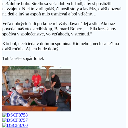
než dobre bolo. Stretlo sa veľa dobrých ľudí, aby si poslúžili
navzájom. Niekto varil guláš, či nosil stoly a lavičky, ďalší dozeral
na deti a iný sa aspoň milo usmieval a bol vďačný…
Veľa dobrých ľudí po kope mi vždy dáva nádej a silu. Ako raz
povedal náš otec arcibiskup, Bernard Bober: „…Sila kresťanov
spočíva v spoločenstve, vo vzťahoch, v stretnutí.“
Kto bol, nech teda v dobrom spomína. Kto nebol, nech sa
teší na
ďalší ročník. Aj ten bude dobrý.
Tuhľa ešte zopár fotiek