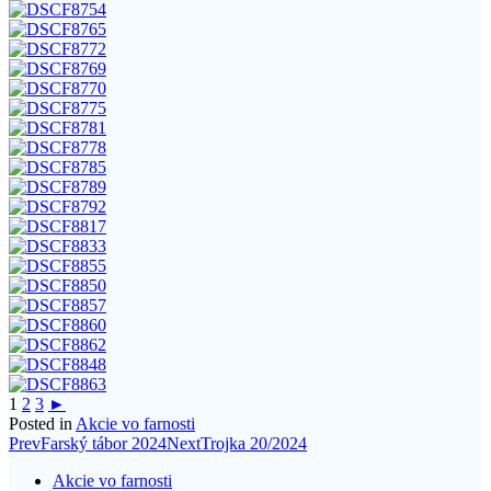
1
2
3
►
Posted in
Akcie vo farnosti
Post
Prev
Farský tábor 2024
Next
Trojka 20/2024
navigation
Akcie vo farnosti