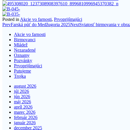
Posted in
Akcie vo farnosti
,
Prvoprijímajúci
Post
Prev
Farská púť do Medžugoria 2025
Next
Sviatosť birmovania v obr
navigation
Akcie vo farnosti
Birmovanci
Mládež
Nezaradené
Oznamy
Pozvánky
Prvoprijímajúci
Putujeme
Trojka
august 2026
júl 2026
jún 2026
máj 2026
apríl 2026
marec 2026
február 2026
január 2026
december 2025