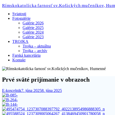
Skip
Rímskokatolícka farnosť sv.Košických mučeníkov, Hu
to
content
Sviatosti
Fotogalérie
Galérie 2026
Galérie 2025
Galérie 2024
Galérie 2023
TROJKA
Trojka – aktuálna
Trojka – archív
Farská kancelária
Kontakt
Prvé sväté prijímanie v obrazoch
E-koscelnik
7. júna 2025
8. júna 2025