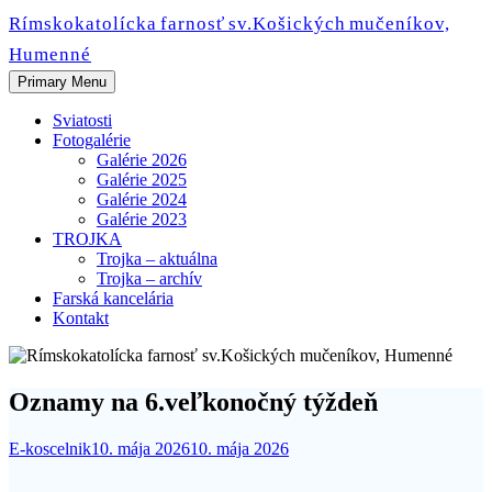
Skip
Rímskokatolícka farnosť sv.Košických mučeníkov,
to
Humenné
content
Primary Menu
Sviatosti
Fotogalérie
Galérie 2026
Galérie 2025
Galérie 2024
Galérie 2023
TROJKA
Trojka – aktuálna
Trojka – archív
Farská kancelária
Kontakt
Oznamy na 6.veľkonočný týždeň
E-koscelnik
10. mája 2026
10. mája 2026