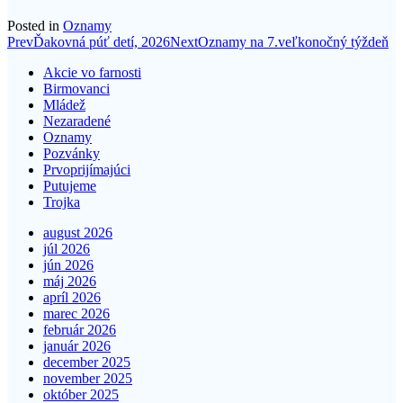
Posted in
Oznamy
Post
Prev
Ďakovná púť detí, 2026
Next
Oznamy na 7.veľkonočný týždeň
navigation
Akcie vo farnosti
Birmovanci
Mládež
Nezaradené
Oznamy
Pozvánky
Prvoprijímajúci
Putujeme
Trojka
august 2026
júl 2026
jún 2026
máj 2026
apríl 2026
marec 2026
február 2026
január 2026
december 2025
november 2025
október 2025