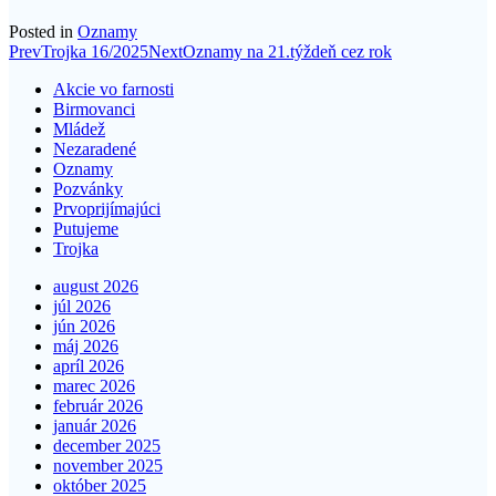
Posted in
Oznamy
Post
Prev
Trojka 16/2025
Next
Oznamy na 21.týždeň cez rok
navigation
Akcie vo farnosti
Birmovanci
Mládež
Nezaradené
Oznamy
Pozvánky
Prvoprijímajúci
Putujeme
Trojka
august 2026
júl 2026
jún 2026
máj 2026
apríl 2026
marec 2026
február 2026
január 2026
december 2025
november 2025
október 2025