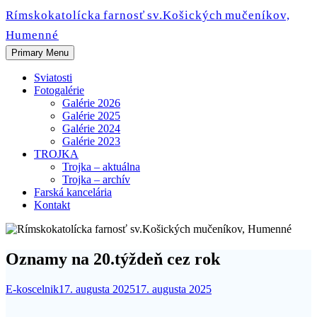
Skip
Rímskokatolícka farnosť sv.Košických mučeníkov,
to
Humenné
content
Primary Menu
Sviatosti
Fotogalérie
Galérie 2026
Galérie 2025
Galérie 2024
Galérie 2023
TROJKA
Trojka – aktuálna
Trojka – archív
Farská kancelária
Kontakt
Oznamy na 20.týždeň cez rok
E-koscelnik
17. augusta 2025
17. augusta 2025