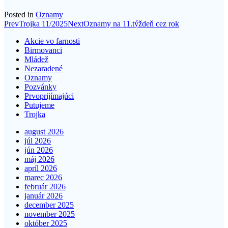
Posted in
Oznamy
Post
Prev
Trojka 11/2025
Next
Oznamy na 11.týždeň cez rok
navigation
Akcie vo farnosti
Birmovanci
Mládež
Nezaradené
Oznamy
Pozvánky
Prvoprijímajúci
Putujeme
Trojka
august 2026
júl 2026
jún 2026
máj 2026
apríl 2026
marec 2026
február 2026
január 2026
december 2025
november 2025
október 2025