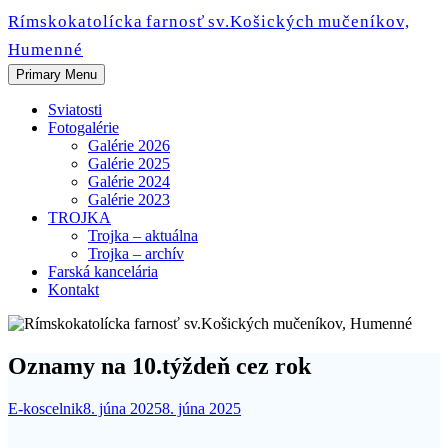
Skip
Rímskokatolícka farnosť sv.Košických mučeníkov,
to
Humenné
content
Primary Menu
Sviatosti
Fotogalérie
Galérie 2026
Galérie 2025
Galérie 2024
Galérie 2023
TROJKA
Trojka – aktuálna
Trojka – archív
Farská kancelária
Kontakt
Oznamy na 10.týždeň cez rok
E-koscelnik
8. júna 2025
8. júna 2025