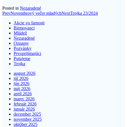
Posted in
Nezaradené
Post
Prev
Novembrový večer mladých
Next
Trojka 23/2024
navigation
Akcie vo farnosti
Birmovanci
Mládež
Nezaradené
Oznamy
Pozvánky
Prvoprijímajúci
Putujeme
Trojka
august 2026
júl 2026
jún 2026
máj 2026
apríl 2026
marec 2026
február 2026
január 2026
december 2025
november 2025
október 2025