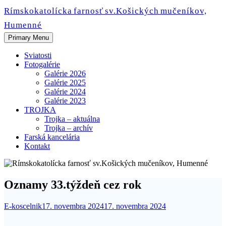
Skip
Rímskokatolícka farnosť sv.Košických mučeníkov,
to
Humenné
content
Primary Menu
Sviatosti
Fotogalérie
Galérie 2026
Galérie 2025
Galérie 2024
Galérie 2023
TROJKA
Trojka – aktuálna
Trojka – archív
Farská kancelária
Kontakt
Oznamy 33.týždeň cez rok
E-koscelnik
17. novembra 2024
17. novembra 2024