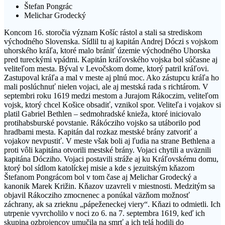
Štefan Pongrác
Melichar Grodecký
Koncom 16. storočia význam Košíc rástol a stali sa strediskom
východného Slovenska. Sídlil tu aj kapitán Andrej Dóczi s vojskom
uhorského kráľa, ktoré malo brániť územie východného Uhorska
pred tureckými vpádmi. Kapitán kráľovského vojska bol súčasne aj
veliteľom mesta. Býval v Levočskom dome, ktorý patril kráľovi.
Zastupoval kráľa a mal v meste aj plnú moc. Ako zástupcu kráľa ho
mali poslúchnuť nielen vojaci, ale aj mestská rada s richtárom. V
septembri roku 1619 medzi mestom a Jurajom Rákoczim, veliteľom
vojsk, ktorý chcel Košice obsadiť, vznikol spor. Veliteľa i vojakov si
platil Gabriel Bethlen – sedmohradské knieža, ktoré iniciovalo
protihabsburské povstanie. Rákócziho vojsko sa utáborilo pod
hradbami mesta. Kapitán dal rozkaz mestské brány zatvoriť a
vojakov nevpustiť. V meste však boli aj ľudia na strane Bethlena a
proti vôli kapitána otvorili mestské brány. Vojaci chytili a uväznili
kapitána Dócziho. Vojaci postavili stráže aj ku Kráľovskému domu,
ktorý bol sídlom katolíckej misie a kde s jezuitským kňazom
Štefanom Pongrácom bol v tom čase aj Melichar Grodecký a
kanonik Marek Križin. Kňazov uzavreli v miestnosti. Medzitým sa
objavil Rákocziho zmocnenec a ponúkal väzňom možnosť
záchrany, ak sa zrieknu „pápeženeckej viery“. Kňazi to odmietli. Ich
utrpenie vyvrcholilo v noci zo 6. na 7. septembra 1619, keď ich
skupina ozbrojencov umučila na smrť a ich telá hodili do