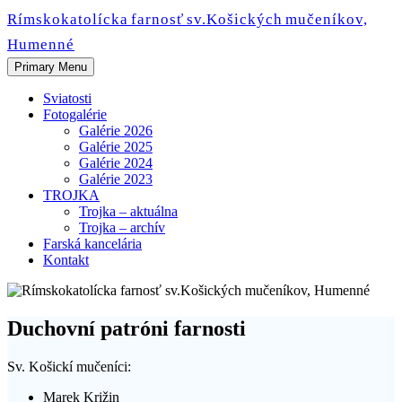
Skip
Rímskokatolícka farnosť sv.Košických mučeníkov,
to
Humenné
content
Primary Menu
Sviatosti
Fotogalérie
Galérie 2026
Galérie 2025
Galérie 2024
Galérie 2023
TROJKA
Trojka – aktuálna
Trojka – archív
Farská kancelária
Kontakt
Duchovní patróni farnosti
Sv. Košickí mučeníci:
Marek Križin