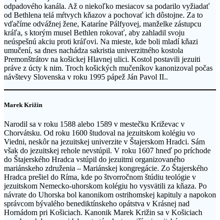
odpadového kanála. Až o niekoľko mesiacov sa podarilo vyžiadať
od Bethlena telá mŕtvych kňazov a pochovať ich dôstojne. Za to
vďačíme odvážnej žene, Kataríne Pálfyovej, manželke zástupcu
kráľa, s ktorým musel Bethlen rokovať, aby zahladil svoju
neúspešnú akciu proti kráľovi. Na mieste, kde boli mladí kňazi
umučení, sa dnes nachádza sakristia univerzitného kostola
Premonštrátov na košickej Hlavnej ulici. Kostol postavili jezuiti
práve z úcty k nim. Troch košických mučeníkov kanonizoval počas
návštevy Slovenska v roku 1995 pápež Ján Pavol II..
Marek Križin
Narodil sa v roku 1588 alebo 1589 v mestečku Križevac v
Chorvátsku. Od roku 1600 študoval na jezuitskom kolégiu vo
Viedni, neskôr na jezuitskej univerzite v Štajerskom Hradci. Sám
však do jezuitskej rehole nevstúpil. V roku 1607 hneď po príchode
do Štajerského Hradca vstúpil do jezuitmi organizovaného
mariánskeho združenia – Mariánskej kongregácie. Zo Štajerského
Hradca prešiel do Ríma, kde po štvorročnom štúdiu teológie v
jezuitskom Nemecko-uhorskom kolégiu ho vysvätili za kňaza. Po
návrate do Uhorska bol kanonikom ostrihomskej kapituly a napokon
správcom bývalého benediktínskeho opátstva v Krásnej nad
Hornádom pri Košiciach. Kanonik Marek Križin sa v Košiciach