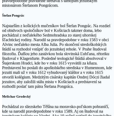
pravdepodobne pravidelne stretával s tamojším jezuitským
misionárom Štefanom Pongrácom.
Štefan Pongrác
Najstarším z košických mučeníkov bol Štefan Pongrác. Na rozdiel
od obidvoch spoločníkov bol v Košiciach takmer doma, lebo
pochádzal z neďalekého Sedmohradska zo starej uhorskej
šľachtickej rodiny. Narodil sa pravdepodobne v roku 1583 v obci
Alvinc neďaleko mesta Alba Julia. Po skončení stredoškolských
štúdií sa rozhodol vstúpiť do jezuitskej rehole. V Prahe študoval
filozofiu. Ďalšou jeho zastávkou bola slovinská Ľubľana, rétoriku
študoval v Klagenfurte. Posledné teologické štúdiá absolvoval v
Štajerskom Hradci, kde ho v roku 1615 vysvätili za kňaza.
Predstavení ho poslali do apoštolského strediska v Humennom, kde
jezuiti mali už v roku 1612 vybudovaný kláštor a v roku 1615
otvorili kolégium. Medzitým cisársky kapitán Ondrej Dóczi žiadal
jezuitov, aby založili stálu misiu v Košiciach a predstavení sa
rozhodli poslať tam pátra Štefana Pongráca.
Melichar Grodecký
Pochádzal zo sliezskeho Těšína na moravsko-poľskom pohraničí,
kde sa narodil pravdepodobne v roku 1589. Aj on študoval na
jezuitskom kolégiu vo Viedni. Ako 19-ročný vstúpil do jezuitského